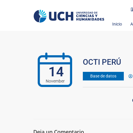
Inicio
A
OCTI PERÚ
14
Base de datos
November
Deja un Comentario