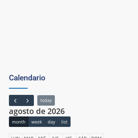
Calendario
today
agosto de 2026
month
week
day
list